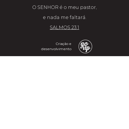
O SENHOR é o meu pastor,
e nada me faltará.
SALMOS 23:1
Criação e
desenvolvimento